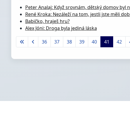
Peter Analaj: Když srovnám, dětský domov byl n
René Kroka: Nezáleží na tom, jestli jste měli do
Babičko, hraješ hru?
Alex Jóni: Droga byla jediná láska
36
37
38
39
40
41
42