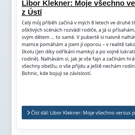
Libor Klekner: Moje všechno ve
z Ústí
Celý můj příběh začíná v mých 8 letech ve druhé 
ošklivých scénách rozvádí rodiče, a já si přísahá
svým dětem … to samé. V pubertě si naivně nalháv
mamce pomáhám a jsem jí oporou – v realitě ta
školu (jen díky odříkání mamky) a po vojně lukrat
rodině). Nalhávám si, jak je vše fajn a začínám hr
všechny obelžu, o vše přijdu a ještě nechám rodi
Bohnic, kde bojuji se závislostí.
Číst dál: Libor Klekner: Moje všechno versus p