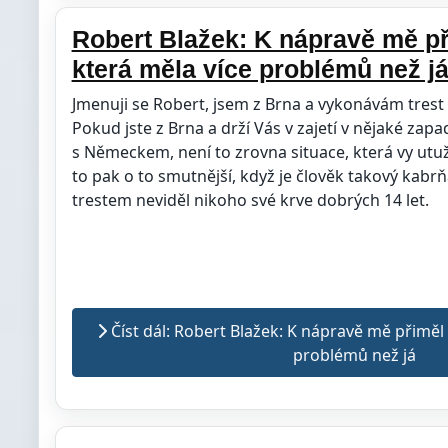
Robert Blažek: K nápravě mě př
která měla více problémů než j
Jmenuji se Robert, jsem z Brna a vykonávám trest 
Pokud jste z Brna a drží Vás v zajetí v nějaké zapa
s Německem, není to zrovna situace, která vy utuž
to pak o to smutnější, když je člověk takový kabrň
trestem neviděl nikoho své krve dobrých 14 let.
Číst dál: Robert Blažek: K nápravě mě přiměl 
problémů než já