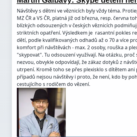
Návštěvy s dětmi ve věznicích byly vždy téma. Proti
MZ ČR a VS ČR, platná již od března, resp. června to
blízkých odsouzených v českých věznicích podmiň
striktních opatření. Výsledkem je rasantní pokles r
dětí, podle kvalifikovaných odhadů až o 70 a více p
komfort při návštěvách - max. 2 osoby, rouška a plex
"skypovat". Tu odsouzení využívají. Na otázku, proč s
nezvou, obvykle odpovídají, že zákaz dotyků z návště
utrpení. Kromě toho se přes plexisklo s dítětem ani p
případů nejsou návštěvy i proto, že není, kdo by poh
cestujícího s rodičem do vězení.