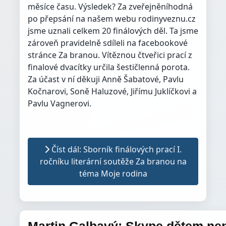
měsíce času. Výsledek? Za zveřejněníhodná
po přepsání na našem webu rodinyveznu.cz
jsme uznali celkem 20 finálových děl. Ta jsme
zároveň pravidelně sdíleli na facebookové
stránce Za branou. Vítěznou čtveřici prací z
finalové dvacítky určila šestičlenná porota.
Za účast v ní děkuji Anně Šabatové, Pavlu
Kočnarovi, Soně Haluzové, Jiřímu Juklíčkovi a
Pavlu Vagnerovi.
Číst dál: Sborník finálových prací I.
ročníku literární soutěže Za branou na
téma Moje rodina
Martin Galbavý: Skype dětem ne