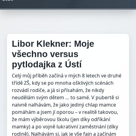
Libor Klekner: Moje
všechno versus
pytlodajka z Ústí
Celý můj příběh začíná v mých 8 letech ve druhé
třídě ZŠ, kdy se po mnoha ošklivých scénách
rozvádí rodiče, a já si přísahám, že nikdy
neudělám svým dětem … to samé. V pubertě si
naivně nalhávám, že jako jediný chlap mamce
pomáhám a jsem jí oporou – v realitě takovou,
že mám výběrovou školu (jen díky odříkání
mamky) a po vojně lukrativní zaměstnání (díky
rodině). Nalhávám si, jak je vše fajn a začínám