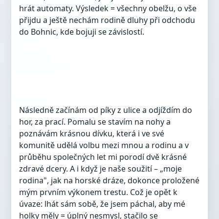
hrát automaty. Výsledek = všechny obelžu, o vše
přijdu a ještě nechám rodině dluhy při odchodu
do Bohnic, kde bojuji se závislostí.
Následně začínám od píky z ulice a odjíždím do
hor, za prací. Pomalu se stavím na nohy a
poznávám krásnou dívku, která i ve své
komunitě udělá volbu mezi mnou a rodinu a v
průběhu společných let mi porodí dvě krásné
zdravé dcery. A i když je naše soužití – „moje
rodina", jak na horské dráze, dokonce proložené
mým prvním výkonem trestu. Což je opět k
úvaze: lhát sám sobě, že jsem páchal, aby mé
holky měly = úplný nesmysl, stačilo se