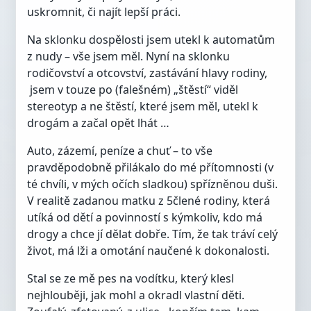
uskromnit, či najít lepší práci.
Na sklonku dospělosti jsem utekl k automatům
z nudy – vše jsem měl. Nyní na sklonku
rodičovství a otcovství, zastávání hlavy rodiny,
jsem v touze po (falešném) „štěstí“ viděl
stereotyp a ne štěstí, které jsem měl, utekl k
drogám a začal opět lhát …
Auto, zázemí, peníze a chuť – to vše
pravděpodobně přilákalo do mé přítomnosti (v
té chvíli, v mých očích sladkou) spřízněnou duši.
V realitě zadanou matku z 5člené rodiny, která
utíká od dětí a povinností s kýmkoliv, kdo má
drogy a chce jí dělat dobře. Tím, že tak tráví celý
život, má lži a omotání naučené k dokonalosti.
Stal se ze mě pes na vodítku, který klesl
nejhlouběji, jak mohl a okradl vlastní děti.