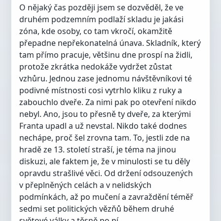
O nějaký čas později jsem se dozvěděl, že ve
druhém podzemním podlaží skladu je jakási
zóna, kde osoby, co tam vkročí, okamžitě
přepadne nepřekonatelná únava. Skladník, který
tam přímo pracuje, většinu dne prospí na židli,
protože zkrátka nedokáže vydržet zůstat
vzhůru. Jednou zase jednomu návštěvníkovi té
podivné místnosti cosi vytrhlo kliku z ruky a
zabouchlo dveře. Za nimi pak po otevření nikdo
nebyl. Ano, jsou to přesně ty dveře, za kterými
Franta upadl a už nevstal. Nikdo také dodnes
nechápe, proč šel zrovna tam. To, jestli zde na
hradě ze 13. století straší, je téma na jinou
diskuzi, ale faktem je, že v minulosti se tu děly
opravdu strašlivé věci. Od držení odsouzených
v přeplněných celách a v nelidských
podmínkách, až po mučení a zavraždění téměř
sedmi set politických vězňů během druhé
světové války a těsně po ní.