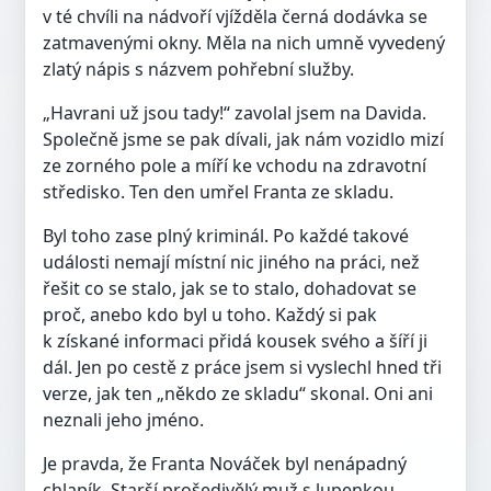
v té chvíli na nádvoří vjížděla černá dodávka se
zatmavenými okny. Měla na nich umně vyvedený
zlatý nápis s názvem pohřební služby.
„Havrani už jsou tady!“ zavolal jsem na Davida.
Společně jsme se pak dívali, jak nám vozidlo mizí
ze zorného pole a míří ke vchodu na zdravotní
středisko. Ten den umřel Franta ze skladu.
Byl toho zase plný kriminál. Po každé takové
události nemají místní nic jiného na práci, než
řešit co se stalo, jak se to stalo, dohadovat se
proč, anebo kdo byl u toho. Každý si pak
k získané informaci přidá kousek svého a šíří ji
dál. Jen po cestě z práce jsem si vyslechl hned tři
verze, jak ten „někdo ze skladu“ skonal. Oni ani
neznali jeho jméno.
Je pravda, že Franta Nováček byl nenápadný
chlapík. Starší prošedivělý muž s lupenkou,