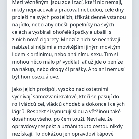
Mezi vězněnými jsou zde i tací, kteří nic nemají,
nikdy nepracovali a pracovat nebudou, celé dny
proleží na svých postelích, třikrát denně vstanou
na jídlo, nebo aby obešli popelníky na svých
celách a vysbírali ohořelé špačky a ubalili si
z nich nové cigarety. Mnozí z nich se nechávají
nabízet silnějšími a movitějšími jiným movitým
lidem k orálnímu, nebo análnímu sexu. Tím si
mohou něco málo přivydělat, ať už jde o peníze
na nákup, nebo drogy či prášky. A to ani nemusí
být homosexuálové.
Jako jejich protipól, vysoko nad ostatními
vyčnívají samozvaní králové, kteří se pasují do
rolí vládců cel, vládců chodeb a dokonce i celých
lágrů. Respekt si vynucují silou a většinou také
dosáhnou všeho, po čem touží. Neví ale, že
opravdový respekt a uznání touto cestou nikdy
nezískají. To dokážou jen opravdoví kápové