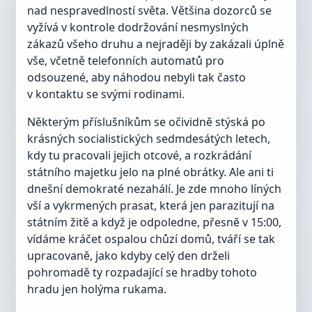
nad nespravedlností světa. Většina dozorců se
vyžívá v kontrole dodržování nesmyslných
zákazů všeho druhu a nejraději by zakázali úplně
vše, včetně telefonních automatů pro
odsouzené, aby náhodou nebyli tak často
v kontaktu se svými rodinami.
Některým příslušníkům se očividně stýská po
krásných socialistických sedmdesátých letech,
kdy tu pracovali jejich otcové, a rozkrádání
státního majetku jelo na plné obrátky. Ale ani ti
dnešní demokraté nezahálí. Je zde mnoho líných
vší a vykrmených prasat, která jen parazitují na
státním žitě a když je odpoledne, přesně v 15:00,
vídáme kráčet ospalou chůzí domů, tváří se tak
upracovaně, jako kdyby celý den drželi
pohromadě ty rozpadající se hradby tohoto
hradu jen holýma rukama.