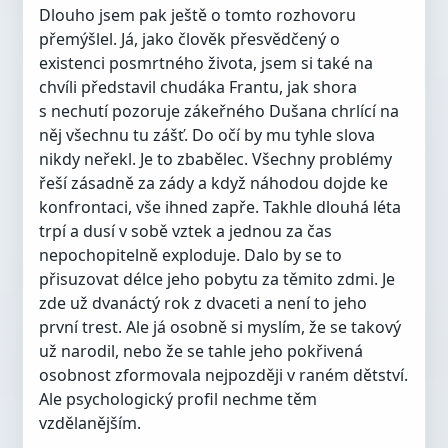
Dlouho jsem pak ještě o tomto rozhovoru
přemýšlel. Já, jako člověk přesvědčený o
existenci posmrtného života, jsem si také na
chvíli představil chudáka Frantu, jak shora
s nechutí pozoruje zákeřného Dušana chrlící na
něj všechnu tu zášť. Do očí by mu tyhle slova
nikdy neřekl. Je to zbabělec. Všechny problémy
řeší zásadně za zády a když náhodou dojde ke
konfrontaci, vše ihned zapře. Takhle dlouhá léta
trpí a dusí v sobě vztek a jednou za čas
nepochopitelně exploduje. Dalo by se to
přisuzovat délce jeho pobytu za těmito zdmi. Je
zde už dvanáctý rok z dvaceti a není to jeho
první trest. Ale já osobně si myslím, že se takový
už narodil, nebo že se tahle jeho pokřivená
osobnost zformovala nejpozději v raném dětství.
Ale psychologický profil nechme těm
vzdělanějším.