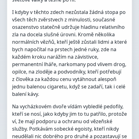
I kdyby v těchto zdech nezůstala žádná stopa po
všech těch zvěrstvech z minulosti, současné
osazenstvo statečně udržuje hladinu relativního
zla na docela slušné úrovni. Kromě několika
normálních vězňů, kteří ještě zůstali lidmi a které
bych napočítal na prstech jedné ruky, zde na
každém kroku narážím na závistivce,
permanentní lháře, narkomany pod vlivem drog,
opilce, na zloděje a podvodníky, kteří potřebují
z člověka za každou cenu vytáhnout alespoň
jednu balenou cigaretu, když se zadaří, tak i celé
balení kávy.
Na vycházkovém dvoře vídám vybledlé pedofily,
kteří se nosí, jako kdyby jim to tu patřilo, protože
ví, že mají podporu a ochranu od vězeňské
služby. Potkávám sobecké egoisty, kteří nikdy
neudělali nic dobrého pro druhé a pozastavují se