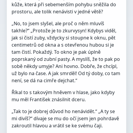
kůže, která při sebemenším pohybu sněžila do
prostoru, ale tolik nenávisti v jedné větě?
„No, to jsem slyšel, ale proč o něm mluvíš
takhle?“ „Protože je to zkurvysyn! Kdybys viděl,
jak si čistí zuby, vždycky si stoupne k oknu, pět
centimetrů od okna a s otevřenou hubou si je
tam čistí. Pokaždý. To okno je pak úplně
poprskaný od zubní pasty. A myslíš, že to pak po
sobě někdy umyje? Ani hovno. Dobře, že chcípl,
už bylo na čase. A jak smrděl! Od tý doby, co tam
není, se dá na cimře dejchat.“
Říkal to s takovým hněvem v hlase, jako kdyby
mu měl František znásilnit dceru.
„Tak to je dobrej důvod ho nenávidět.“ „A ty se
mi divíš?“ dívaje se mu do očí jsem jen pohrdavě
zakroutil hlavou a vrátil se ke svému čaji.