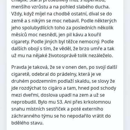
menšího vzrůstu a na pohled slabého ducha.
Vždy, když míjel na chodbě ostatní, díval se do
země a s nikým se moc nebavil. Podle některých
jeho spolubydlících toho za posledních několik
měsíců moc nesnědl, jen pil kávu a kouřil
cigarety. Podle jiných byl těžce nemocný. Podle
dalších obojí s tím, že věděl, že brzo umře a tak
už mu na nějaké životosprávě tolik nezáleželo.
Pravda je taková, že se v onen den, po svojí další
cigaretě, odebral do prádelny, která je ve
druhém podzemním podlaží skaldu, se slovy že
jde rozdýchat to cigáro a tam, hned pod schody
mezi dveřmi, doslova upadl na zem a už se
neprobudil. Bylo mu 53. Ani přes krkolomnou
snahu místních sestřiček a poté externího
záchranného týmu se ho nepodařilo vrátit do
bdělého stavu.