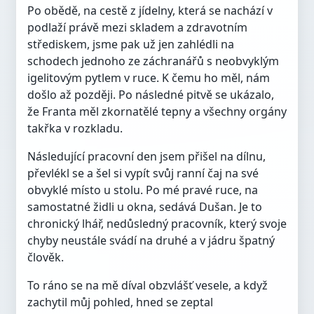
Po obědě, na cestě z jídelny, která se nachází v
podlaží právě mezi skladem a zdravotním
střediskem, jsme pak už jen zahlédli na
schodech jednoho ze záchranářů s neobvyklým
igelitovým pytlem v ruce. K čemu ho měl, nám
došlo až později. Po následné pitvě se ukázalo,
že Franta měl zkornatělé tepny a všechny orgány
takřka v rozkladu.
Následující pracovní den jsem přišel na dílnu,
převlékl se a šel si vypít svůj ranní čaj na své
obvyklé místo u stolu. Po mé pravé ruce, na
samostatné židli u okna, sedává Dušan. Je to
chronický lhář, nedůsledný pracovník, který svoje
chyby neustále svádí na druhé a v jádru špatný
člověk.
To ráno se na mě díval obzvlášť vesele, a když
zachytil můj pohled, hned se zeptal