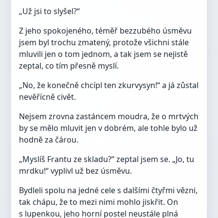
„Už jsi to slyšel?“
Z jeho spokojeného, téměř bezzubého úsměvu
jsem byl trochu zmatený, protože všichni stále
mluvili jen o tom jednom, a tak jsem se nejistě
zeptal, co tím přesně myslí.
„No, že konečně chcípl ten zkurvysyn!“ a já zůstal
nevěřícně civět.
Nejsem zrovna zastáncem moudra, že o mrtvých
by se mělo mluvit jen v dobrém, ale tohle bylo už
hodně za čárou.
„Myslíš Frantu ze skladu?“ zeptal jsem se. „Jo, tu
mrdku!“ vyplivl už bez úsměvu.
Bydleli spolu na jedné cele s dalšími čtyřmi vězni,
tak chápu, že to mezi nimi mohlo jiskřit. On
s lupenkou, jeho horní postel neustále plná