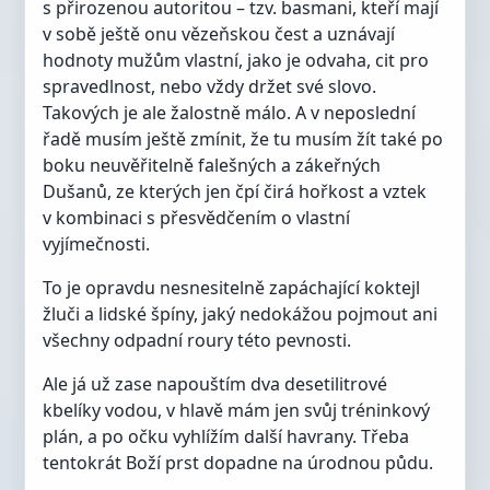
s přirozenou autoritou – tzv. basmani, kteří mají
v sobě ještě onu vězeňskou čest a uznávají
hodnoty mužům vlastní, jako je odvaha, cit pro
spravedlnost, nebo vždy držet své slovo.
Takových je ale žalostně málo. A v neposlední
řadě musím ještě zmínit, že tu musím žít také po
boku neuvěřitelně falešných a zákeřných
Dušanů, ze kterých jen čpí čirá hořkost a vztek
v kombinaci s přesvědčením o vlastní
vyjímečnosti.
To je opravdu nesnesitelně zapáchající koktejl
žluči a lidské špíny, jaký nedokážou pojmout ani
všechny odpadní roury této pevnosti.
Ale já už zase napouštím dva desetilitrové
kbelíky vodou, v hlavě mám jen svůj tréninkový
plán, a po očku vyhlížím další havrany. Třeba
tentokrát Boží prst dopadne na úrodnou půdu.