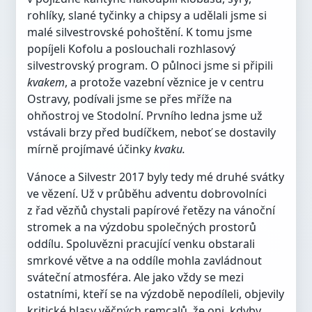
rohlíky, slané tyčinky a chipsy a udělali jsme si
malé silvestrovské pohoštění. K tomu jsme
popíjeli Kofolu a poslouchali rozhlasový
silvestrovský program. O půlnoci jsme si připili
kvakem
, a protože vazební věznice je v centru
Ostravy, podívali jsme se přes mříže na
ohňostroj ve Stodolní. Prvního ledna jsme už
vstávali brzy před budíčkem, neboť se dostavily
mírně projímavé účinky
kvaku.
Vánoce a Silvestr 2017 byly tedy mé druhé svátky
ve vězení. Už v průběhu adventu dobrovolníci
z řad vězňů chystali papírové řetězy na vánoční
stromek a na výzdobu společných prostorů
oddílu. Spoluvězni pracující venku obstarali
smrkové větve a na oddíle mohla zavládnout
sváteční atmosféra. Ale jako vždy se mezi
ostatními, kteří se na výzdobě nepodíleli, objevily
kritické hlasy věčných remcalů, že oni, kdyby