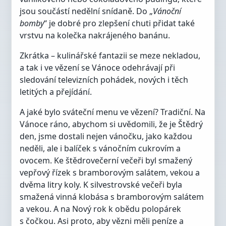
jsou součástí nedělní snídaně. Do „
Vánoční
bomby
“ je dobré pro zlepšení chuti přidat také
vrstvu na kolečka nakrájeného banánu.
Zkrátka – kulinářské fantazii se meze nekladou,
a tak i ve vězení se Vánoce odehrávají při
sledování televizních pohádek, nových i těch
letitých a přejídání.
A jaké bylo sváteční menu ve vězení? Tradiční. Na
Vánoce ráno, abychom si uvědomili, že je Štědrý
den, jsme dostali nejen vánočku, jako každou
neděli, ale i balíček s vánočním cukrovím a
ovocem. Ke štědrovečerní večeři byl smažený
vepřový řízek s bramborovým salátem, vekou a
dvěma litry koly. K silvestrovské večeři byla
smažená vinná klobása s bramborovým salátem
a vekou. A na Nový rok k obědu polopárek
s čočkou. Asi proto, aby vězni měli peníze a