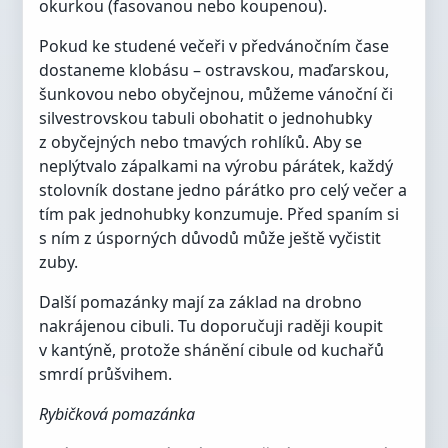
okurkou (fasovanou nebo koupenou).
Pokud ke studené večeři v předvánočním čase
dostaneme klobásu – ostravskou, maďarskou,
šunkovou nebo obyčejnou, můžeme vánoční či
silvestrovskou tabuli obohatit o jednohubky
z obyčejných nebo tmavých rohlíků. Aby se
neplýtvalo zápalkami na výrobu párátek, každý
stolovník dostane jedno párátko pro celý večer a
tím pak jednohubky konzumuje. Před spaním si
s ním z úsporných důvodů může ještě vyčistit
zuby.
Další pomazánky mají za základ na drobno
nakrájenou cibuli. Tu doporučuji raději koupit
v kantýně, protože shánění cibule od kuchařů
smrdí průšvihem.
Rybičková pomazánka