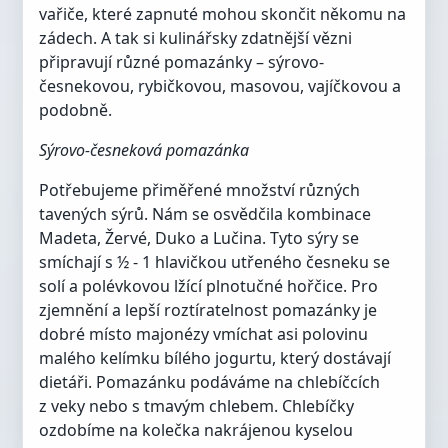
vařiče, které zapnuté mohou skončit někomu na
zádech. A tak si kulinářsky zdatnější vězni
připravují různé pomazánky – sýrovo-
česnekovou, rybičkovou, masovou, vajíčkovou a
podobně.
Sýrovo-česneková pomazánka
Potřebujeme přiměřené množství různých
tavených sýrů. Nám se osvědčila kombinace
Madeta, Žervé, Duko a Lučina. Tyto sýry se
smíchají s ½ - 1 hlavičkou utřeného česneku se
solí a polévkovou lžící plnotučné hořčice. Pro
zjemnění a lepší roztíratelnost pomazánky je
dobré místo majonézy vmíchat asi polovinu
malého kelímku bílého jogurtu, který dostávají
dietáři. Pomazánku podáváme na chlebíčcích
z veky nebo s tmavým chlebem. Chlebíčky
ozdobíme na kolečka nakrájenou kyselou