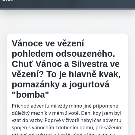
Vánoce ve vězení
pohledem odsouzeného.
Chuť Vánoc a Silvestra ve
vězení? To je hlavně kvak,
pomazánky a jogurtová
"bomba"
Příchod adventu mi vždy mimo jiné připomene
důležitý mezník v mém životě. Den, kdy jsem byl
vzat do vazby. Poprvé v životě nebyl čas adventu
spojen s vánočním zdobením domu, překážením
při pečení cukroví a hektickými přípravami na