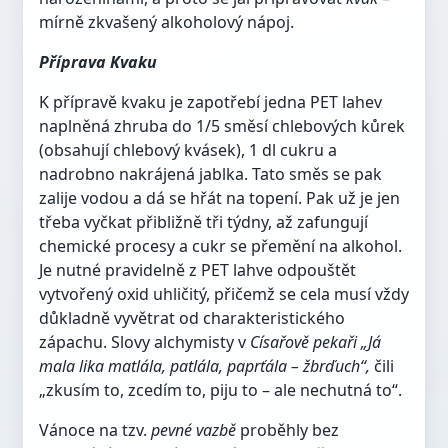
mírně zkvašený alkoholový nápoj.
Příprava Kvaku
K přípravě kvaku je zapotřebí jedna PET lahev
naplněná zhruba do 1/5 směsí chlebových kůrek
(obsahují chlebový kvásek), 1 dl cukru a
nadrobno nakrájená jablka. Tato směs se pak
zalije vodou a dá se hřát na topení. Pak už je jen
třeba vyčkat přibližně tři týdny, až zafungují
chemické procesy a cukr se přemění na alkohol.
Je nutné pravidelně z PET lahve odpouštět
vytvořený oxid uhličitý, přičemž se cela musí vždy
důkladně vyvětrat od charakteristického
zápachu. Slovy alchymisty v
Císařově pekaři „Já
mala lika matlála, patlála, paprťála – žbrďuch“,
čili
„zkusím to, zcedím to, piju to – ale nechutná to“.
Vánoce na tzv.
pevné vazbě
proběhly bez