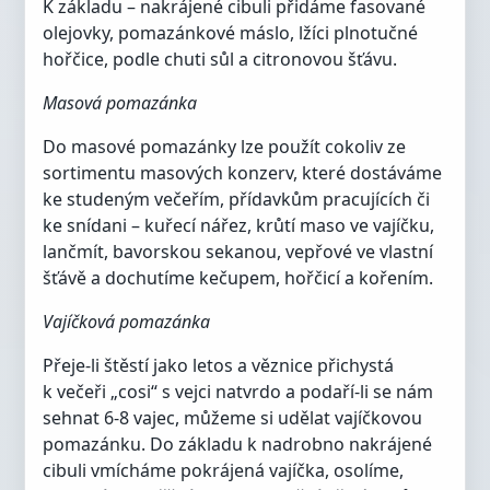
K základu – nakrájené cibuli přidáme fasované
olejovky, pomazánkové máslo, lžíci plnotučné
hořčice, podle chuti sůl a citronovou šťávu.
Masová pomazánka
Do masové pomazánky lze použít cokoliv ze
sortimentu masových konzerv, které dostáváme
ke studeným večeřím, přídavkům pracujících či
ke snídani – kuřecí nářez, krůtí maso ve vajíčku,
lančmít, bavorskou sekanou, vepřové ve vlastní
šťávě a dochutíme kečupem, hořčicí a kořením.
Vajíčková pomazánka
Přeje-li štěstí jako letos a věznice přichystá
k večeři „cosi“ s vejci natvrdo a podaří-li se nám
sehnat 6-8 vajec, můžeme si udělat vajíčkovou
pomazánku. Do základu k nadrobno nakrájené
cibuli vmícháme pokrájená vajíčka, osolíme,