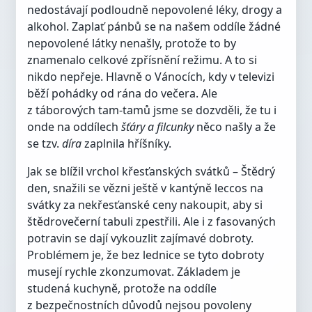
nedostávají podloudně nepovolené léky, drogy a
alkohol. Zaplať pánbů se na našem oddíle žádné
nepovolené látky nenašly, protože to by
znamenalo celkové zpřísnění režimu. A to si
nikdo nepřeje. Hlavně o Vánocích, kdy v televizi
běží pohádky od rána do večera. Ale
z táborových tam-tamů jsme se dozvděli, že tu i
onde na oddílech
šťáry a filcunky
něco našly a že
se tzv.
díra
zaplnila hříšníky.
Jak se blížil vrchol křesťanských svátků – Štědrý
den, snažili se vězni ještě v kantýně leccos na
svátky za nekřesťanské ceny nakoupit, aby si
štědrovečerní tabuli zpestřili. Ale i z fasovaných
potravin se dají vykouzlit zajímavé dobroty.
Problémem je, že bez lednice se tyto dobroty
musejí rychle zkonzumovat. Základem je
studená kuchyně, protože na oddíle
z bezpečnostních důvodů nejsou povoleny