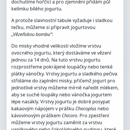
dochutíme hořčicí a pro zjemnění přidám půl
kelímku bílého jogurtu.
A protože slavnostní tabule vyžaduje i sladkou
tečku, můžeme si připravit jogurtovou
„Vězeňskou bombu“
:
Do misky vhodné velikosti vložíme vrstvu
ovocného jogurtu, který dostáváme ve vězení
jednou za 14 dnů. Na tuto vrstvu jogurtu
rozprostřeme pokrájené loupáčky nebo tenké
plátky vánočky. Vrstvy jogurtu a sladkého pečiva
střídáme do zaplnění misky, přičemž jogurt pro
jednotlivé vrstvy můžeme mírně naředit mlékem,
aby se suché loupáky nebo vánočka jogurtem
lépe nasákly. Vrstvy jogurtu je dobré posypat
kakaovým nápojem v prášku
Chocoplus
nebo
kávovinovým práškem
Chicoro
. Pro zpestření
můžeme vrstvy jogurtu zaměnit za vrstvu
vanilkového nebo čokoládového pudingu, které