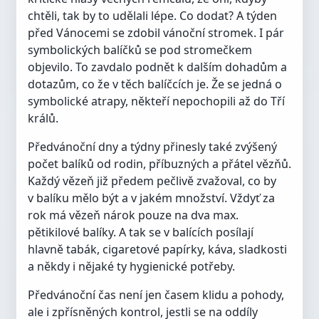
chtěli, tak by to udělali lépe. Co dodat? A týden
před Vánocemi se zdobil vánoční stromek. I pár
symbolických balíčků se pod stromečkem
objevilo. To zavdalo podnět k dalším dohadům a
dotazům, co že v těch balíčcích je. Že se jedná o
symbolické atrapy, někteří nepochopili až do Tří
králů.
Předvánoční dny a týdny přinesly také zvýšený
počet balíků od rodin, příbuzných a přátel vězňů.
Každý vězeň již předem pečlivě zvažoval, co by
v balíku mělo být a v jakém množství. Vždyť za
rok má vězeň nárok pouze na dva max.
pětikilové balíky. A tak se v balících posílají
hlavně tabák, cigaretové papírky, káva, sladkosti
a někdy i nějaké ty hygienické potřeby.
Předvánoční čas není jen časem klidu a pohody,
ale i zpřísněných kontrol, jestli se na oddíly