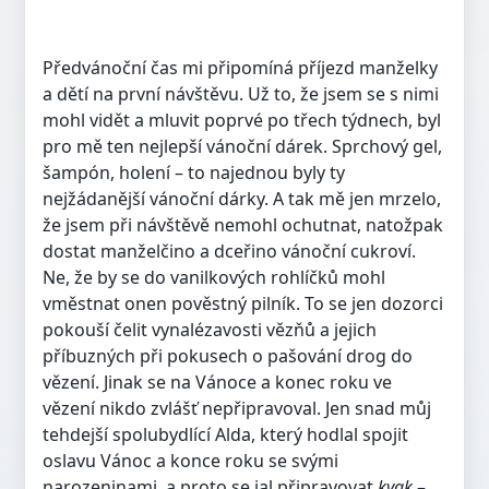
Předvánoční čas mi připomíná příjezd manželky
a dětí na první návštěvu. Už to, že jsem se s nimi
mohl vidět a mluvit poprvé po třech týdnech, byl
pro mě ten nejlepší vánoční dárek. Sprchový gel,
šampón, holení – to najednou byly ty
nejžádanější vánoční dárky. A tak mě jen mrzelo,
že jsem při návštěvě nemohl ochutnat, natožpak
dostat manželčino a dceřino vánoční cukroví.
Ne, že by se do vanilkových rohlíčků mohl
vměstnat onen pověstný pilník. To se jen dozorci
pokouší čelit vynalézavosti vězňů a jejich
příbuzných při pokusech o pašování drog do
vězení. Jinak se na Vánoce a konec roku ve
vězení nikdo zvlášť nepřipravoval. Jen snad můj
tehdejší spolubydlící Alda, který hodlal spojit
oslavu Vánoc a konce roku se svými
narozeninami, a proto se jal připravovat
kvak
–