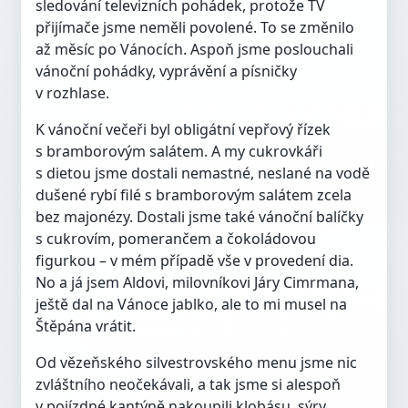
sledování televizních pohádek, protože TV
přijímače jsme neměli povolené. To se změnilo
až měsíc po Vánocích. Aspoň jsme poslouchali
vánoční pohádky, vyprávění a písničky
v rozhlase.
K vánoční večeři byl obligátní vepřový řízek
s bramborovým salátem. A my cukrovkáři
s dietou jsme dostali nemastné, neslané na vodě
dušené rybí filé s bramborovým salátem zcela
bez majonézy. Dostali jsme také vánoční balíčky
s cukrovím, pomerančem a čokoládovou
figurkou – v mém případě vše v provedení dia.
No a já jsem Aldovi, milovníkovi Járy Cimrmana,
ještě dal na Vánoce jablko, ale to mi musel na
Štěpána vrátit.
Od vězeňského silvestrovského menu jsme nic
zvláštního neočekávali, a tak jsme si alespoň
v pojízdné kantýně nakoupili klobásu, sýry,