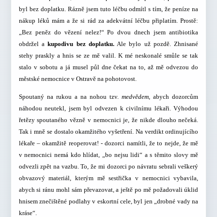
byl bez doplatku. Rázně jsem tuto léčbu odmítl s tím, že peníze na
nákup léků mám a že si rád za adekvátní léčbu připlatím. Prostě:
„Bez peněz do vězení nelez!“ Po dvou dnech jsem antibiotika
obdržel a
kupodivu bez doplatku.
Ale bylo už pozdě. Zhnisané
stehy praskly a hnis se ze mě valil. K mé neskonalé smůle se tak
stalo v sobotu a já musel půl dne čekat na to, až mě odvezou do
městské nemocnice v Ostravě na pohotovost.
Spoutaný na rukou a na nohou tzv.
medvědem
, abych dozorcům
náhodou neutekl, jsem byl odvezen k civilnímu lékaři. Výhodou
řetězy spoutaného vězně v nemocnici je, že nikde dlouho nečeká.
Tak i mně se dostalo okamžitého vyšetření. Na verdikt ordinujícího
lékaře – okamžitě reoperovat! - dozorci namítli, že to nejde, že mě
v nemocnici nemá kdo hlídat, „bo nejsu lidi“ a s těmito slovy mě
odvezli zpět na vazbu. To, že mi dozorci po návratu sebrali veškerý
obvazový materiál, kterým mě sestřička v nemocnici vybavila,
abych si ránu mohl sám převazovat, a ještě po mě požadovali úklid
hnisem znečištěné podlahy v eskortní cele, byl jen „drobné vady na
kráse“.