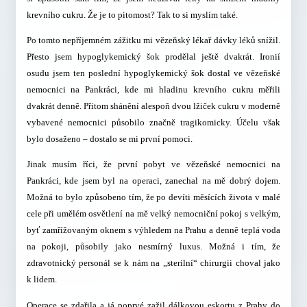
krevního cukru. Že je to pitomost? Tak to si myslím také.
Po tomto nepříjemném zážitku mi vězeňský lékař dávky léků snížil.
Přesto jsem hypoglykemický šok prodělal ještě dvakrát. Ironií
osudu jsem ten poslední hypoglykemický šok dostal ve vězeňské
nemocnici na Pankráci, kde mi hladinu krevního cukru měřili
dvakrát denně. Přitom shánění alespoň dvou lžiček cukru v moderně
vybavené nemocnici působilo značně tragikomicky. Účelu však
bylo dosaženo – dostalo se mi první pomoci.
Jinak musím říci, že první pobyt ve vězeňské nemocnici na
Pankráci, kde jsem byl na operaci, zanechal na mě dobrý dojem.
Možná to bylo způsobeno tím, že po devíti měsících života v malé
cele při umělém osvětlení na mě velký nemocniční pokoj s velkým,
byť zamřížovaným oknem s výhledem na Prahu a denně teplá voda
na pokoji, působily jako nesmírný luxus. Možná i tím, že
zdravotnický personál se k nám na „sterilní“ chirurgii choval jako
k lidem.
Operace se zdařila a já poprvé zažil dálkovou eskortu z Prahy do