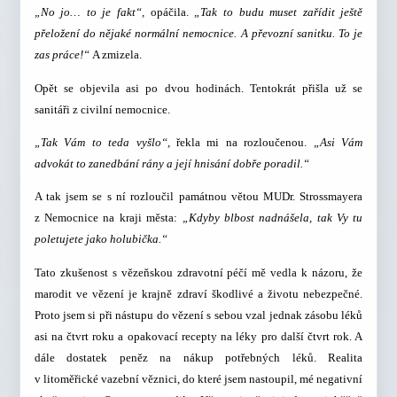
„No jo… to je fakt“,
opáčila.
„Tak to budu muset zařídit ještě
přeložení do nějaké normální nemocnice. A převozní sanitku. To je
zas práce!“
A zmizela.
Opět se objevila asi po dvou hodinách. Tentokrát přišla už se
sanitáři z civilní nemocnice.
„Tak Vám to teda vyšlo“,
řekla mi na rozloučenou.
„Asi Vám
advokát to zanedbání rány a její hnisání dobře poradil.“
A tak jsem se s ní rozloučil památnou větou MUDr. Strossmayera
z Nemocnice na kraji města:
„Kdyby blbost nadnášela, tak Vy tu
poletujete jako holubička.“
Tato zkušenost s vězeňskou zdravotní péčí mě vedla k názoru, že
marodit ve vězení je krajně zdraví škodlivé a životu nebezpečné.
Proto jsem si při nástupu do vězení s sebou vzal jednak zásobu léků
asi na čtvrt roku a opakovací recepty na léky pro další čtvrt rok. A
dále dostatek peněz na nákup potřebných léků. Realita
v litoměřické vazební věznici, do které jsem nastoupil, mé negativní