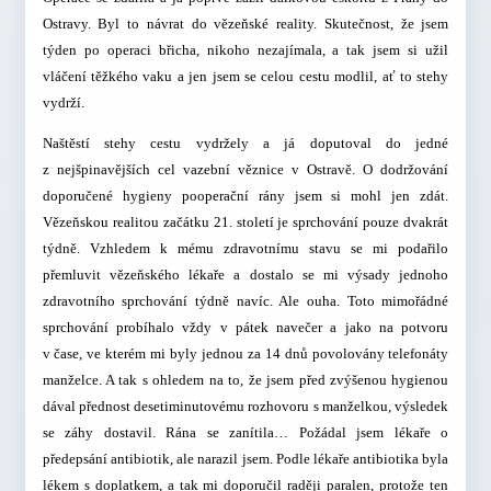
Ostravy. Byl to návrat do vězeňské reality. Skutečnost, že jsem
týden po operaci břicha, nikoho nezajímala, a tak jsem si užil
vláčení těžkého vaku a jen jsem se celou cestu modlil, ať to stehy
vydrží.
Naštěstí stehy cestu vydržely a já doputoval do jedné
z nejšpinavějších cel vazební věznice v Ostravě. O dodržování
doporučené hygieny pooperační rány jsem si mohl jen zdát.
Vězeňskou realitou začátku 21. století je sprchování pouze dvakrát
týdně. Vzhledem k mému zdravotnímu stavu se mi podařilo
přemluvit vězeňského lékaře a dostalo se mi výsady jednoho
zdravotního sprchování týdně navíc. Ale ouha. Toto mimořádné
sprchování probíhalo vždy v pátek navečer a jako na potvoru
v čase, ve kterém mi byly jednou za 14 dnů povolovány telefonáty
manželce. A tak s ohledem na to, že jsem před zvýšenou hygienou
dával přednost desetiminutovému rozhovoru s manželkou, výsledek
se záhy dostavil. Rána se zanítila… Požádal jsem lékaře o
předepsání antibiotik, ale narazil jsem. Podle lékaře antibiotika byla
lékem s doplatkem, a tak mi doporučil raději paralen, protože ten