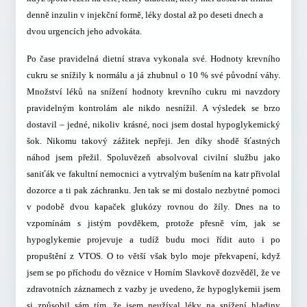
denně inzulin v injekční formě, léky dostal až po deseti dnech a
dvou urgencích jeho advokáta.
Po čase pravidelná dietní strava vykonala své. Hodnoty krevního
cukru se snížily k normálu a já zhubnul o 10 % své původní váhy.
Množství léků na snížení hodnoty krevního cukru mi navzdory
pravidelným kontrolám ale nikdo nesnížil. A výsledek se brzo
dostavil – jedné, nikoliv krásné, noci jsem dostal hypoglykemický
šok. Nikomu takový zážitek nepřeji. Jen díky shodě šťastných
náhod jsem přežil. Spoluvězeň absolvoval civilní službu jako
saniťák ve fakultní nemocnici a vytrvalým bušením na katr přivolal
dozorce a ti pak záchranku. Jen tak se mi dostalo nezbytné pomoci
v podobě dvou kapaček glukózy rovnou do žíly. Dnes na to
vzpomínám s jistým povděkem, protože přesně vím, jak se
hypoglykemie projevuje a tudíž budu moci řídit auto i po
propuštění z VTOS. O to větší však bylo moje překvapení, když
jsem se po příchodu do věznice v Horním Slavkově dozvěděl, že ve
zdravotních záznamech z vazby je uvedeno, že hypoglykemii jsem
si způsobil sám tím, že jsem neužíval léky na snížení hladiny