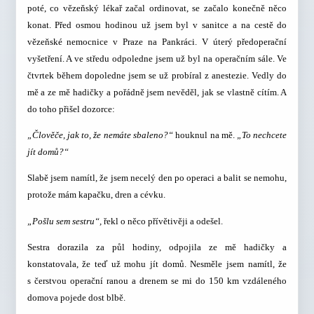
poté, co vězeňský lékař začal ordinovat, se začalo konečně něco
konat. Před osmou hodinou už jsem byl v sanitce a na cestě do
vězeňské nemocnice v Praze na Pankráci. V úterý předoperační
vyšetření. A ve středu odpoledne jsem už byl na operačním sále. Ve
čtvrtek během dopoledne jsem se už probíral z anestezie. Vedly do
mě a ze mě hadičky a pořádně jsem nevěděl, jak se vlastně cítím. A
do toho přišel dozorce:
„Člověče, jak to, že nemáte sbaleno?“
houknul na mě.
„To nechcete
jít domů?“
Slabě jsem namítl, že jsem necelý den po operaci a balit se nemohu,
protože mám kapačku, dren a cévku.
„Pošlu sem sestru“,
řekl o něco přívětivěji a odešel.
Sestra dorazila za půl hodiny, odpojila ze mě hadičky a
konstatovala, že teď už mohu jít domů. Nesměle jsem namítl, že
s čerstvou operační ranou a drenem se mi do 150 km vzdáleného
domova pojede dost blbě.