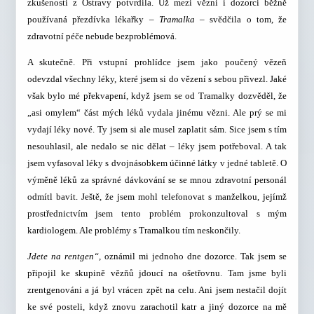
zkušenosti z Ostravy potvrdila. Už mezi vězni i dozorci běžně
používaná přezdívka lékařky –
Tramalka
– svědčila o tom, že
zdravotní péče nebude bezproblémová.
A skutečně. Při vstupní prohlídce jsem jako poučený vězeň
odevzdal všechny léky, které jsem si do vězení s sebou přivezl. Jaké
však bylo mé překvapení, když jsem se od Tramalky dozvěděl, že
„asi omylem“ část mých léků vydala jinému vězni. Ale prý se mi
vydají léky nové. Ty jsem si ale musel zaplatit sám. Sice jsem s tím
nesouhlasil, ale nedalo se nic dělat – léky jsem potřeboval. A tak
jsem vyfasoval léky s dvojnásobkem účinné látky v jedné tabletě. O
výměně léků za správné dávkování se se mnou zdravotní personál
odmítl bavit. Ještě, že jsem mohl telefonovat s manželkou, jejímž
prostřednictvím jsem tento problém prokonzultoval s mým
kardiologem. Ale problémy s Tramalkou tím neskončily.
Jdete na rentgen“,
oznámil mi jednoho dne dozorce. Tak jsem se
připojil ke skupině vězňů jdoucí na ošetřovnu. Tam jsme byli
zrentgenováni a já byl vrácen zpět na celu. Ani jsem nestačil dojít
ke své posteli, když znovu zarachotil katr a jiný dozorce na mě