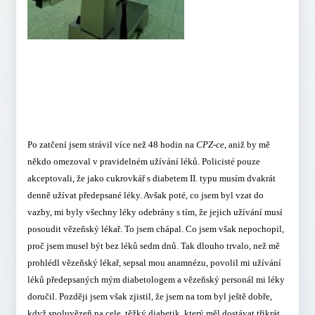
Po zatčení jsem strávil více než 48 hodin na
CPZ-ce
, aniž by mě
někdo omezoval v pravidelném užívání léků. Policisté pouze
akceptovali, že jako cukrovkář s diabetem II. typu musím dvakrát
denně užívat předepsané léky. Avšak poté, co jsem byl vzat do
vazby, mi byly všechny léky odebrány s tím, že jejich užívání musí
posoudit vězeňský lékař. To jsem chápal. Co jsem však nepochopil,
proč jsem musel být bez léků sedm dnů. Tak dlouho trvalo, než mě
prohlédl vězeňský lékař, sepsal mou anamnézu, povolil mi užívání
léků předepsaných mým diabetologem a vězeňský personál mi léky
doručil. Později jsem však zjistil, že jsem na tom byl ještě dobře,
když spoluvězeň na cele, těžký diabetik, který měl dostávat třikrát