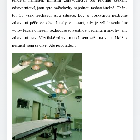
tehdejší náměstek ministra zdravotnictví pro reformu českého
zdravotnictví, jsou tyto požadavky najednou nedosažitelné. Chápu
to. Co však nechápu, jsou situace, kdy o poskytnutí nezbytné
zdravotní péče ve vězení, tedy v situaci, kdy je výběr svobodné
volby lékaře omezen, rozhoduje solventnost pacienta a nikoliv jeho
zdravotní stav.
Vězeňské zdravotnictví jsem zažil na vlastní kůži a
nestačil jsem se divit. Ale popořadě…