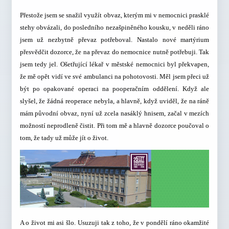
Přestože jsem se snažil využít obvaz, kterým mi v nemocnici prasklé
stehy obvázali, do posledního nezašpiněného kousku, v neděli ráno
jsem už nezbytně převaz potřeboval. Nastalo nové martýrium
přesvědčit dozorce, že na převaz do nemocnice nutně potřebuji. Tak
jsem tedy jel. Ošetřující lékař v městské nemocnici byl překvapen,
že mě opět vidí ve své ambulanci na pohotovosti. Měl jsem přeci už
být po opakované operaci na pooperačním oddělení. Když ale
slyšel, že žádná reoperace nebyla, a hlavně, když uviděl, že na ráně
mám původní obvaz, nyní už zcela nasáklý hnisem, začal v mezích
možností neprodleně čistit. Při tom mě a hlavně dozorce poučoval o
tom, že tady už může jít o život.
A o život mi asi šlo. Usuzuji tak z toho, že v pondělí ráno okamžité