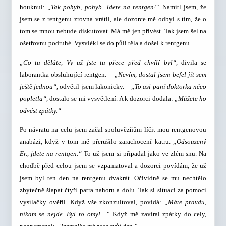
houknul:
„Tak pohyb, pohyb. Jdete na rentgen!“
Namítl jsem, že
jsem se z rentgenu zrovna vrátil, ale dozorce mě odbyl s tím, že o
tom se mnou nebude diskutovat. Má mě jen přivést. Tak jsem šel na
ošetřovnu podruhé. Vysvlékl se do půli těla a došel k rentgenu.
„Co tu děláte, Vy už jste tu přece před chvílí byl“,
divila se
laborantka obsluhující rentgen. –
„Nevím, dostal jsem befel jít sem
ještě jednou“,
odvětil jsem lakonicky. –
„To asi paní doktorka něco
popletla“,
dostalo se mi vysvětlení. A k dozorci dodala:
„Můžete ho
odvést zpátky.“
Po návratu na celu jsem začal spoluvězňům líčit mou rentgenovou
anabázi, když v tom mě přerušilo zarachocení katru.
„Odsouzený
Er., jdete na rentgen.“
To už jsem si připadal jako ve zlém snu. Na
chodbě před celou jsem se vzpamatoval a dozorci povídám, že už
jsem byl ten den na rentgenu dvakrát. Očividně se mu nechtělo
zbytečně šlapat čtyři patra nahoru a dolu. Tak si situaci za pomoci
vysílačky ověřil. Když vše zkonzultoval, povídá:
„Máte pravdu,
nikam se nejde. Byl to omyl…“
Když mě zavíral zpátky do cely,