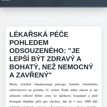
LÉKAŘSKÁ PÉČE
POHLEDEM
ODSOUZENÉHO: "JE
LEPŠÍ BÝT ZDRAVÝ A
BOHATÝ, NEŽ NEMOCNÝ
A ZAVŘENÝ"
Motto výstižně charakterizuje principy českého vězeňského
zdravotnictví na počátku 21. století. Podle mého názoru je ale
odrazem celkové běžné cesty ke špičkové, bezplatné a plně
dostupné lékařské péče pro všechny. Jak už v roce 1996 řekl