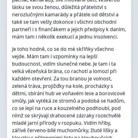
lásku se svou ženou, důležitá přátelství s
nerozlučnými kamarády a přátele od dětství a
také se tam vešly dokonce i všichni obchodní
partneři i s finančákem a jejich předpisy k daním,
mám tam i několik exekucí a jednu insolvenci.
Je toho hodně, co se do mé skříňky všechno
vejde. Mám tam i vzpomínky na lepší
budoucnost, vidím slunečné nebe. Je tam i ta
velká vězeňská brána, co rachotí a lomozí při
každém otevření. Za tou branou je volnost,
zelená tráva, projižďky na kole, procházky s
dětmi, sbírání hub ve voňavém lese a borovicové
smůly, jak vytéká ze stromů a podobá se hadům,
co se lepí na ruce a kouzelného podhoubí, pod
nímž se skrývají drahocené zázraky rozechvělé
mladé jarní přírody v rozpuku. Vidím hřiby,
zářivé červeno-bílé muchomůrky, žluté lišky a
klouzky s přilepenými listy na klouboučcích,