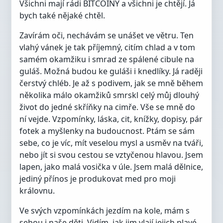
Všichni mají rádi BITCOINY a všichni je chtějí. Já
bych také nějaké chtěl.
Zavírám oči, nechávám se unášet ve větru. Ten
vlahý vánek je tak příjemný, citím chlad a v tom
samém okamžiku i smrad ze spálené cibule na
guláš. Možná budou ke guláši i knedlíky. Já raději
čerstvý chléb. Je až s podivem, jak se mně během
několika málo okamžiků smrskl celý můj dlouhý
život do jedné skříňky na cimře. Vše se mně do
ní vejde. Vzpomínky, láska, cit, knížky, dopisy, pár
fotek a myšlenky na budoucnost. Ptám se sám
sebe, co je víc, mít veselou mysl a usměv na tváři,
nebo jít si svou cestou se vztyčenou hlavou. Jsem
lapen, jako malá vosička v úle. Jsem malá dělnice,
jediný přínos je produkovat med pro moji
královnu.
Ve svých vzpomínkách jezdím na kole, mám s
sebou i naše děti. Vidím, jak jim vlají jejich plavé