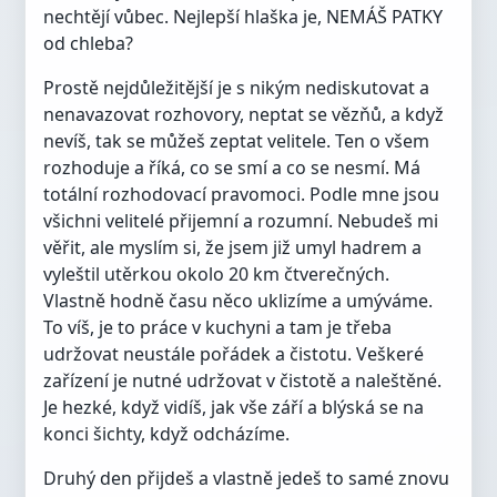
nechtějí vůbec. Nejlepší hlaška je, NEMÁŠ PATKY
od chleba?
Prostě nejdůležitější je s nikým nediskutovat a
nenavazovat rozhovory, neptat se vězňů, a když
nevíš, tak se můžeš zeptat velitele. Ten o všem
rozhoduje a říká, co se smí a co se nesmí. Má
totální rozhodovací pravomoci. Podle mne jsou
všichni velitelé přijemní a rozumní. Nebudeš mi
věřit, ale myslím si, že jsem již umyl hadrem a
vyleštil utěrkou okolo 20 km čtverečných.
Vlastně hodně času něco uklizíme a umýváme.
To víš, je to práce v kuchyni a tam je třeba
udržovat neustále pořádek a čistotu. Veškeré
zařízení je nutné udržovat v čistotě a naleštěné.
Je hezké, když vidíš, jak vše září a blýská se na
konci šichty, když odcházíme.
Druhý den přijdeš a vlastně jedeš to samé znovu