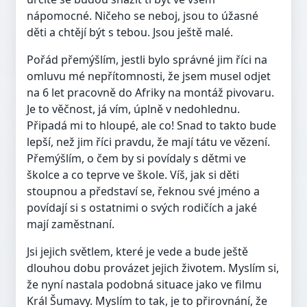
nápomocné. Ničeho se neboj, jsou to úžasné
děti a chtějí být s tebou. Jsou ještě malé.
Pořád přemýšlím, jestli bylo správné jim říci na
omluvu mé nepřítomnosti, že jsem musel odjet
na 6 let pracovně do Afriky na montáž pivovaru.
Je to věčnost, já vím, úplně v nedohlednu.
Připadá mi to hloupé, ale co! Snad to takto bude
lepší, než jim říci pravdu, že mají tátu ve vězení.
Přemýšlím, o čem by si povídaly s dětmi ve
školce a co teprve ve škole. Víš, jak si děti
stoupnou a představí se, řeknou své jméno a
povídají si s ostatnimi o svých rodičích a jaké
mají zaměstnaní.
Jsi jejich světlem, které je vede a bude ještě
dlouhou dobu provázet jejich životem. Myslím si,
že nyní nastala podobná situace jako ve filmu
Král Šumavy. Myslím to tak, je to přirovnání, že