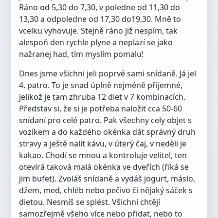
Ráno od 5,30 do 7,30, v poledne od 11,30 do
13,30 a odpoledne od 17,30 do19,30. Mně to
vcelku vyhovuje. Stejně ráno již nespím, tak
alespoň den rychle plyne a neplazí se jako
nažranej had, tím myslím pomalu!
Dnes jsme všichni jeli poprvé sami snídaně. Já jel
4. patro. To je snad úplně nejméně přijemné,
jelikož je tam zhruba 12 diet v 7 kombinacích.
Představ si, že si je potřeba naložit cca 50-60
snídaní pro celé patro. Pak všechny cely objet s
vozíkem a do každého okénka dát správný druh
stravy a ještě nalít kávu, v úterý čaj, v neděli je
kakao. Chodí se mnou a kontroluje velitel, ten
otevírá taková malá okénka ve dveřích (říká se
jim bufet). Zvoláš snídaně a vydáš jogurt, máslo,
džem, med, chléb nebo pečivo či nějaký sáček s
dietou. Nesmíš se splést. Všichni chtějí
samozřejmě všeho více nebo přidat, nebo to