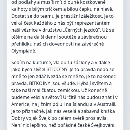
od podlahy a musíš mít dlouhé kostkované
kalhoty s bílým tričkem a bílou čapku na hlavě.
Dostat se do teamu je prestižní záležitost. Je to
velká čest každého z nás být reprezentantem
naší věznice v družstvu „Černých jezdců“. Už se
těšíme na další denní soutěže a závěrečnou
přehlídku našich dovedností na závěrečné
Olympiadě.
Sedím na kulturce, vlajou tu záclony a v dálce
jako bych slyšel BITCOINY. Je to pravda nebo se
mně to jen zdá? Nezdá se mně to, je to nakonec
pravda, BITKOINY jsou všude. Hýbají světem a
take naší maličkatou zemičkou. Už konečně
budeme velcí a světoví! Určitě nás budou znát i v
Americe, na Jižním pólu i na Islandu a v Australii.
Je to příznačné, jak nás veselá a zábavná knížka
Dobrý voják Švejk po celém světě proslavila.
Není nic lepšího, než pořádné české Švejkování.