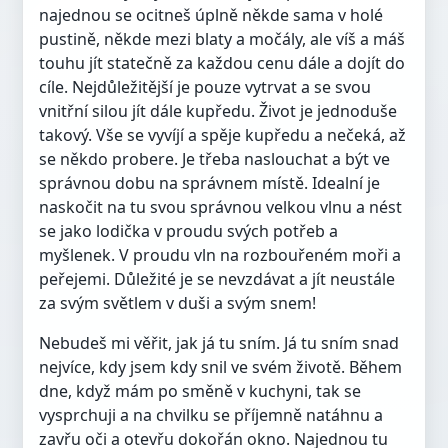
najednou se ocitneš úplně někde sama v holé
pustině, někde mezi blaty a močály, ale víš a máš
touhu jít statečně za každou cenu dále a dojít do
cíle. Nejdůležitější je pouze vytrvat a se svou
vnitřní silou jít dále kupředu. Život je jednoduše
takový. Vše se vyvíjí a spěje kupředu a nečeká, až
se někdo probere. Je třeba naslouchat a být ve
správnou dobu na správnem místě. Idealní je
naskočit na tu svou správnou velkou vlnu a nést
se jako lodička v proudu svých potřeb a
myšlenek. V proudu vln na rozbouřeném moři a
peřejemi. Důležité je se nevzdávat a jít neustále
za svým světlem v duši a svým snem!
Nebudeš mi věřit, jak já tu sním. Já tu sním snad
nejvíce, kdy jsem kdy snil ve svém životě. Během
dne, když mám po směně v kuchyni, tak se
vysprchuji a na chvilku se příjemně natáhnu a
zavřu oči a otevřu dokořán okno. Najednou tu