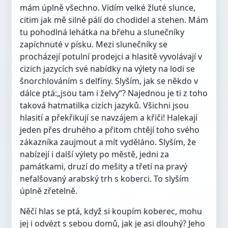
mám úplně všechno. Vidím velké žluté slunce,
citim jak mě silně pálí do chodidel a stehen. Mám
tu pohodlná lehátka na břehu a slunečníky
zapíchnuté v písku. Mezi slunečníky se
procházejí potulní prodejci a hlasitě vyvolávají v
cizich jazycích své nabídky na výlety na lodi se
šnorchlováním s delfíny. Slyším, jak se někdo v
dálce ptá:„jsou tam i želvy“? Najednou je ti z toho
taková hatmatilka cizích jazyků. Všichni jsou
hlasití a překřikují se navzájem a křiči! Halekají
jeden přes druhého a přitom chtějí toho svého
zákazníka zaujmout a mít vyděláno. Slyším, že
nabízejí i další výlety po městě, jedni za
památkami, druzí do mešity a třetí na pravý
nefalšovaný arabský trh s koberci. To slyším
úplně zřetelně.
Něčí hlas se ptá, když si koupím koberec, mohu
jej i odvézt s sebou domů, jak je asi dlouhý? Jeho