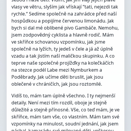
vlasy ve větru, slyším jak vřískají “tati, nejezdi tak
rychle.“ Sedíme společně na zahrádce před naší
hospůdkou a popijíme červenou limonádu. Jak
bych si dal mé oblibené pivo Gambáče. Nemohu,
jsem zodpovědný cyklista a hlavně rodič. Mám
ve skříňce schovanou vzpomínku, jak jsme
společně na lyžích, ty jedeš v čele a já až úplně
vzadu a tak jistím naší maličkou skupinku. A co
teprve naše společné projížďky na kolečkáčích
na stezce podél Labe mezi Nymburkem a
Poděbrady. Jak učíme děti bruslit, jak jsou
oblečené v chráničích, jak jsou roztomilé.
Vidíš to, mám tam úplně všechno. I ty nejmenší
detaily. Není mezi tím rozdíl, oboje je stejně
důležité a stejně přínosné. Vše, co teď mám, je ve
skříňce, mám tam vše, co vlastním. Mám tam své
vzpomínky na minulost, soudní jednání, jak jsem
páchal, kamarády, své milované děti, veškerou