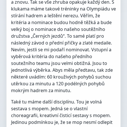
a znovu. Tak se vše zhruba opakuje každý den. S
klukama máme takové tréninky na Olympiádu ve
stírání hadrem a leštění nerezu. Věřím, že
kritéria a nominace budou hodně těžká a bude
velký boj o nominace do našeho soutěžního
družstva „Černých jezdů“. To samé platí pro
následný závod o přední přičky a zlaté medaile.
Nevím, jestli se mi podaří nominovat. Vstupní a
vyběrová kritéria do našeho předního
soutežního teamu jsou velmi obtižná. Jsou to
jednotlivá výběrka. Abys měla předtavu, tak zde
některé uvádím: 60 krouživých pohybů suchou
utěrkou za minutu a 120 podélných pohybů
mokrým hadrem za minutu.
Také tu máme další disciplínu. Tou je volná
sestava s mopem. Jedná se o vlastní
choreagrafii, kreativní čisticí sestavy s mopem.
Jedinou podmínkou je, že se mop nesmí odlepit