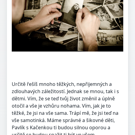
Určitě řešíš mnoho těžkých, nepřijemných a
zdlouhavých záležitostí. Jednak se mnou, tak i s
dětmi. Vím, že se teď tvůj život změnil a úplně
otočil a vše je vzhůru nohama. Vím, jak je to
těžké, že jsi na vše sama. Trápí mě, že jsi teď na
vše samotinká. Máme správné a šikovné děti,
Pavlík s Kačenkou ti budou silnou oporou a
určitě se budou snažit ti být ve všem