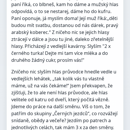
paní říká, co blbneš, kam ho dáme a mužský hlas
odpovídá, o to se nestarej, dáme ho do kufru.
Paní oponuje, já myslím doma! Její muž říká:„děti
budou mít svatbu, dostanou od nás dárek, pravý
arabský koberec.“ Z ničeho nic se jejich hlasy
ztrácejí v dálce a jsou tu jiné, daleko zřetelnější
hlasy. Přicházejí z vedlejší kavárny. Slyším "2 x
černého turka! Dejte mi tam více mléka a do
druhého žádný cukr, prosím vás!"
Zničeho nic slyším hlas průvodce hnedle vedle u
vedlejších lehátek, „tak kolik vás tu vlastně
máme, už na vás čekáme!“ Jsem překvapen, že
zjišťuji, že to ale není hlas průvodce, ale hlas
velitele od katru od dveří, který počitá vězně.
Jdeme do práce na další směnu. Víš o tom, že
patřím do skupiny „Černých jezdců“, co rozvážejí
snídaně, obědy a večeře? Jezdím po patrech a
jednotlivých celách, tak mám 3 x za den směny.