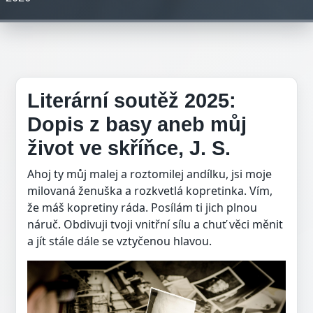
Literární soutěž 2025:
Dopis z basy aneb můj
život ve skříňce, J. S.
Ahoj ty můj malej a roztomilej andílku, jsi moje
milovaná ženuška a rozkvetlá kopretinka. Vím,
že máš kopretiny ráda. Posílám ti jich plnou
náruč. Obdivuji tvoji vnitřní sílu a chuť věci měnit
a jít stále dále se vztyčenou hlavou.