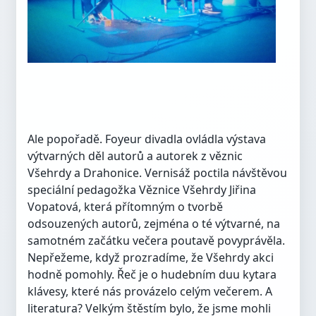
Ale popořadě. Foyeur divadla ovládla výstava
výtvarných děl autorů a autorek z věznic
Všehrdy a Drahonice. Vernisáž poctila návštěvou
speciální pedagožka Věznice Všehrdy Jiřina
Vopatová, která přítomným o tvorbě
odsouzených autorů, zejména o té výtvarné, na
samotném začátku večera poutavě povyprávěla.
Nepřežeme, když prozradíme, že Všehrdy akci
hodně pomohly. Řeč je o hudebním duu kytara
klávesy, které nás provázelo celým večerem. A
literatura? Velkým štěstím bylo, že jsme mohli