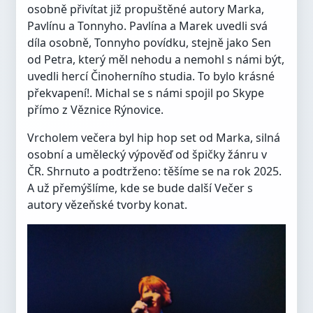
osobně přivítat již propuštěné autory Marka,
Pavlínu a Tonnyho. Pavlína a Marek uvedli svá
díla osobně, Tonnyho povídku, stejně jako Sen
od Petra, který měl nehodu a nemohl s námi být,
uvedli hercí Činoherního studia. To bylo krásné
překvapení!. Michal se s námi spojil po Skype
přímo z Věznice Rýnovice.
Vrcholem večera byl hip hop set od Marka, silná
osobní a umělecký výpověď od špičky žánru v
ČR. Shrnuto a podtrženo: těšíme se na rok 2025.
A už přemýšlíme, kde se bude další Večer s
autory vězeňské tvorby konat.