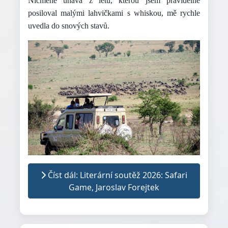
Nicméně únava z letu, kterou jsem pravidelně
posiloval malými lahvičkami s whiskou, mě rychle
uvedla do snových stavů.
Číst dál: Literární soutěž 2026: Safari
Game, Jaroslav Forejtek