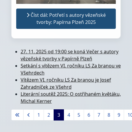
Číst dál: Potřetí s autory vězeňské
tvorby: Papírna Plzeň 2025
27. 11. 2025 od 19:00 se koná Večer s autory
vězeňské tvorby v Papírně Plzeň
Setkání s vítězem VI. ročníku LS Za branou ve
Všehrdech
Vítězem VI. ročníku LS Za branou je Josef
Zahradníček ze Všehrd
Literární soutěž 2025: O ostříhaném květáku,
Michal Kerner
1
2
3
4
5
6
7
8
9
1
Strana 3 z 47