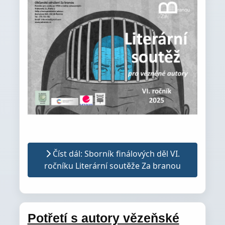
Číst dál: Sborník finálových děl VI.
ročníku Literární soutěže Za branou
Potřetí s autory vězeňské