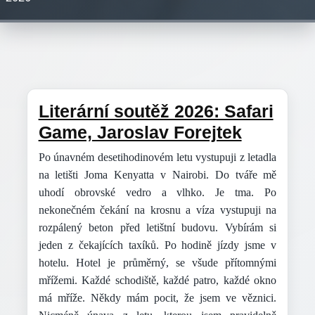
Literární soutěž 2026: Safari
Game, Jaroslav Forejtek
Po únavném desetihodinovém letu vystupuji z letadla
na letišti Joma Kenyatta v Nairobi. Do tváře mě
uhodí obrovské vedro a vlhko. Je tma. Po
nekonečném čekání na krosnu a víza vystupuji na
rozpálený beton před letištní budovu. Vybírám si
jeden z čekajících taxíků. Po hodině jízdy jsme v
hotelu. Hotel je průměrný, se všude přítomnými
mřížemi. Každé schodiště, každé patro, každé okno
má mříže. Někdy mám pocit, že jsem ve věznici.