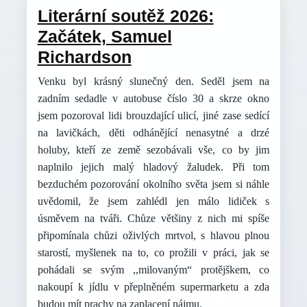
Literární soutěž 2026:
Začátek, Samuel
Richardson
Venku byl krásný slunečný den. Seděl jsem na
zadním sedadle v autobuse číslo 30 a skrze okno
jsem pozoroval lidi brouzdající ulicí, jiné zase sedící
na lavičkách, děti odhánějící nenasytné a drzé
holuby, kteří ze země sezobávali vše, co by jim
naplnilo jejich malý hladový žaludek. Při tom
bezduchém pozorování okolního světa jsem si náhle
uvědomil, že jsem zahlédl jen málo lidiček s
úsměvem na tváři. Chůze většiny z nich mi spíše
připomínala chůzi oživlých mrtvol, s hlavou plnou
starostí, myšlenek na to, co prožili v práci, jak se
pohádali se svým ,,milovaným“ protějškem, co
nakoupí k jídlu v přeplněném supermarketu a zda
budou mít prachy na zaplacení nájmu.